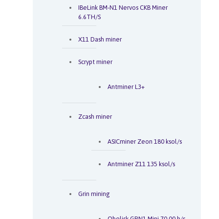
IBeLink BM-N1 Nervos CKB Miner
6.6TH/S
X11 Dash miner
Scrypt miner
Antminer L3+
Zcash miner
ASICminer Zeon 180 ksol/s
Antminer Z11 135 ksol/s
Grin mining
Obelisk GRN1 Mini 70.00 h/s